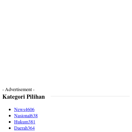
- Advertisement -
Kategori Pilihan
News
4606
Nasional
638
Hukum
381
Daerah
364