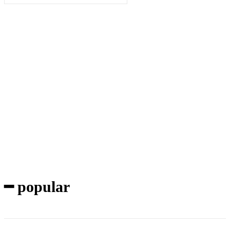
Subscribe to our magazine
━ popular