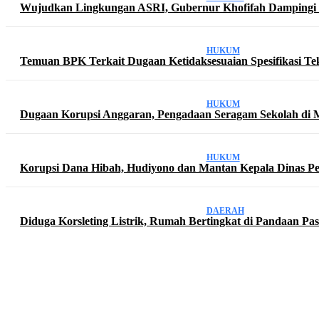
Wujudkan Lingkungan ASRI, Gubernur Khofifah Dampingi
HUKUM
Temuan BPK Terkait Dugaan Ketidaksesuaian Spesifikasi Tek
HUKUM
Dugaan Korupsi Anggaran, Pengadaan Seragam Sekolah di 
HUKUM
Korupsi Dana Hibah, Hudiyono dan Mantan Kepala Dinas Pen
DAERAH
Diduga Korsleting Listrik, Rumah Bertingkat di Pandaan P