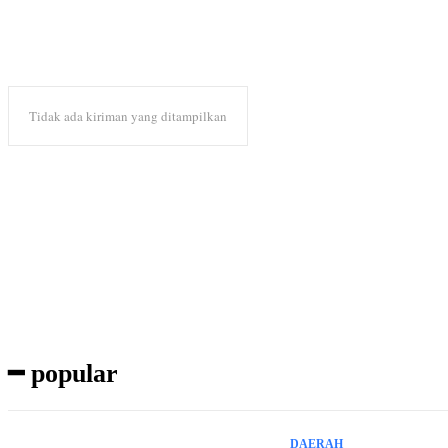
Tidak ada kiriman yang ditampilkan
Subscribe to our magazine
━ popular
DAERAH