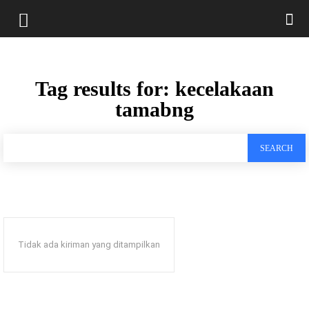
Tag results for:
kecelakaan
tamabng
SEARCH
Tidak ada kiriman yang ditampilkan