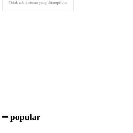
Tidak ada kiriman yang ditampilkan
Subscribe to our magazine
━ popular