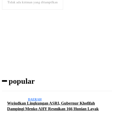
Tidak ada kiriman yang ditampilkan
Subscribe to our magazine
━ popular
DAERAH
Wujudkan Lingkungan ASRI, Gubernur Khofifah
Dampingi Menko AHY Resmikan 166 Hunian Layak