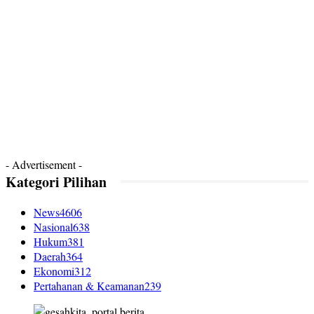
- Advertisement -
Kategori Pilihan
News
4606
Nasional
638
Hukum
381
Daerah
364
Ekonomi
312
Pertahanan & Keamanan
239