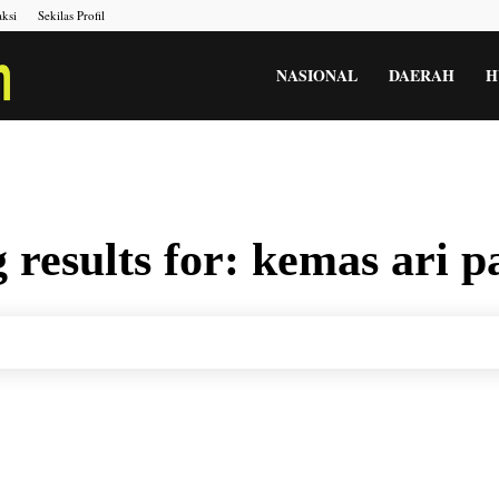
ksi
Sekilas Profil
Portal
NASIONAL
DAERAH
H
Berita
 results for:
kemas ari p
Menara
Gesah
Kita