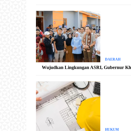
DAERAH
Wujudkan Lingkungan ASRI, Gubernur Kh
HUKUM