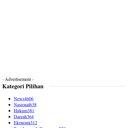
- Advertisement -
Kategori Pilihan
News
4606
Nasional
638
Hukum
381
Daerah
364
Ekonomi
312