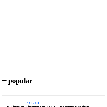
Subscribe to our magazine
━ popular
DAERAH
Wujudkan Lingkungan ASRI, Gubernur Khofifah