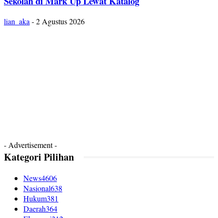
Sekolah di Mark Up Lewat Katalog
lian_aka
-
2 Agustus 2026
- Advertisement -
Kategori Pilihan
News
4606
Nasional
638
Hukum
381
Daerah
364