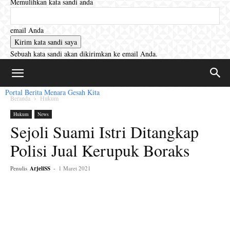
Memulihkan kata sandi anda
email Anda
Sebuah kata sandi akan dikirimkan ke email Anda.
Portal Berita Menara Gesah Kita
Beranda
Hukum
Hukum
News
Sejoli Suami Istri Ditangkap
Polisi Jual Kerupuk Boraks
Penulis
ArjeliSS
-
1 Maret 2021