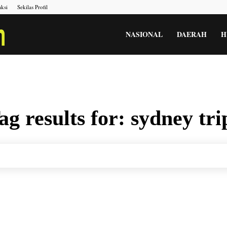
ksi
Sekilas Profil
Portal
NASIONAL
DAERAH
H
Berita
ag results for:
sydney tri
Menara
Gesah
Kita