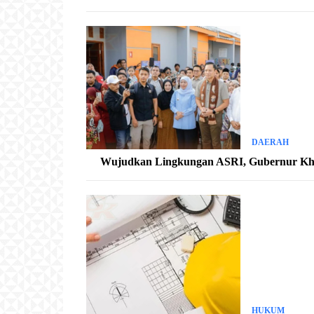
DAERAH
Wujudkan Lingkungan ASRI, Gubernur Kh
HUKUM