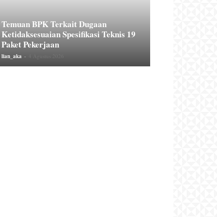
Temuan BPK Terkait Dugaan
Ketidaksesuaian Spesifikasi Teknis 19
Paket Pekerjaan
lian_aka
-
4 Agustus 2026