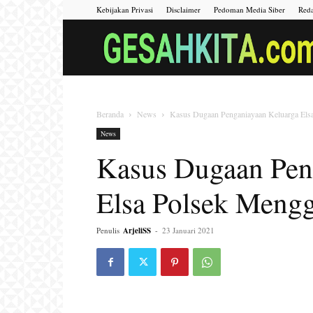
Kebijakan Privasi
Disclaimer
Pedoman Media Siber
Reda
Beranda
News
Kasus Dugaan Penganiayaan Keluarga Elsa
News
Kasus Dugaan Pen
Elsa Polsek Mengg
Penulis
ArjeliSS
-
23 Januari 2021