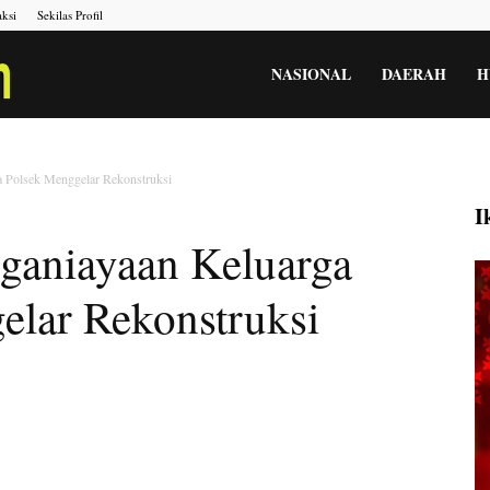
ksi
Sekilas Profil
Portal
NASIONAL
DAERAH
H
Berita
 Polsek Menggelar Rekonstruksi
I
ganiayaan Keluarga
Menara
elar Rekonstruksi
Gesah
Kita