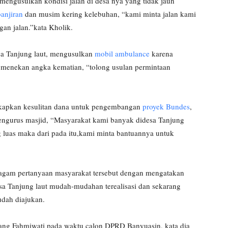
mengusulkan kondisi jalan di desa nya yang tidak jauh
anjiran
dan musim kering kelebuhan, “kami minta jalan kami
gan jalan.”kata Kholik.
sa Tanjung laut, mengusulkan
mobil ambulance
karena
k menekan angka kematian, “tolong usulan permintaan
kapkan kesulitan dana untuk pengembangan
proyek Bundes
,
u pengurus masjid, “Masyarakat kami banyak didesa Tanjung
 luas maka dari pada itu,kami minta bantuannya untuk
agam pertanyaan masyarakat tersebut dengan mengatakan
a Tanjung laut mudah-mudahan terealisasi dan sekarang
udah diajukan.
ntang Fahmiwati pada waktu calon DPRD Banyuasin, kata dia