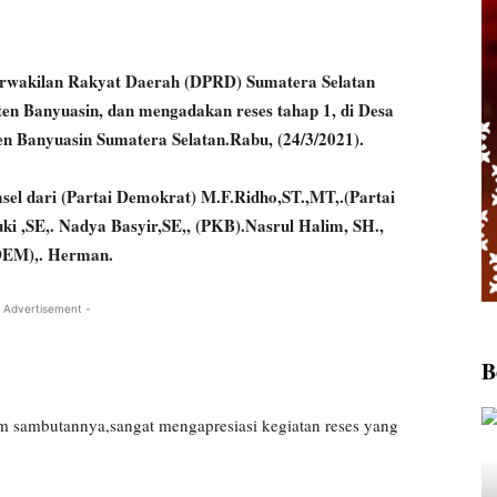
kilan Rakyat Daerah (DPRD) Sumatera Selatan
ten Banyuasin, dan mengadakan reses tahap 1, di Desa
 Banyuasin Sumatera Selatan.Rabu, (24/3/2021).
l dari (Partai Demokrat) M.F.Ridho,ST.,MT,.(Partai
ki ,SE,. Nadya Basyir,SE,, (PKB).Nasrul Halim, SH.,
DEM),. Herman.
 Advertisement -
B
 sambutannya,sangat mengapresiasi kegiatan reses yang