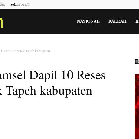
ksi
Sekilas Profil
Portal
NASIONAL
DAERAH
H
Berita
kecamatan Suak Tapeh kabupaten...
I
sel Dapil 10 Reses
Menara
k Tapeh kabupaten
Gesah
Kita