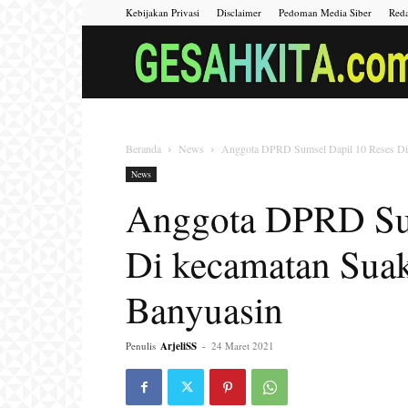
Kebijakan Privasi
Disclaimer
Pedoman Media Siber
Reda
Beranda
News
Anggota DPRD Sumsel Dapil 10 Reses Di 
News
Anggota DPRD Sum
Di kecamatan Sua
Banyuasin
Penulis
ArjeliSS
-
24 Maret 2021