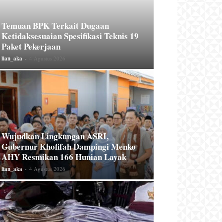
Temuan BPK Terkait Dugaan
Ketidaksesuaian Spesifikasi Teknis 19
Paket Pekerjaan
lian_aka
-
4 Agustus 2026
Wujudkan Lingkungan ASRI,
Gubernur Khofifah Dampingi Menko
AHY Resmikan 166 Hunian Layak
lian_aka
-
4 Agustus 2026