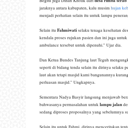
desa rimba terab
Begitu juga Dihan Kholik dari
jaraknya antara kabupaten, kalu musim
hujan keb
menjadi perhatian selain itu untuk lampu peneran
Fahmiwati
Selain itu
selaku tenaga kesehatan de
kendala proses rujukan pasien dan ini juga untu
ambulance tersebut untuk dipenuhi.” Ujar dia.
Dan Ketua Bundes Tanjung laut Teguh mengung
seperti di bidang tenda selain itu dirinya selak
laut akan tetapi masjid kami bangunannya kurang
perluasan masjid.” Ungkapnya.
Sementara Nadya Basyir langsung menjawab ber
lampu jalan
bahwasanya permasalahan untuk
des
sedang diproses proposalnya yang sebelumnya s
Selain itu untuk Fahmi, dirinya menceritakan te