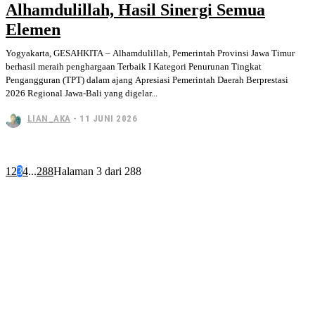
Alhamdulillah, Hasil Sinergi Semua
Elemen
Yogyakarta, GESAHKITA – Alhamdulillah, Pemerintah Provinsi Jawa Timur
berhasil meraih penghargaan Terbaik I Kategori Penurunan Tingkat
Pengangguran (TPT) dalam ajang Apresiasi Pemerintah Daerah Berprestasi
2026 Regional Jawa-Bali yang digelar...
LIAN_AKA
-
11 JUNI 2026
1
2
3
4
...
288
Halaman 3 dari 288
Subscribe to our magazine