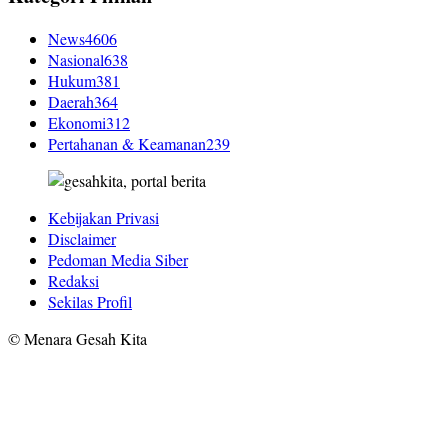
News
4606
Nasional
638
Hukum
381
Daerah
364
Ekonomi
312
Pertahanan & Keamanan
239
Kebijakan Privasi
Disclaimer
Pedoman Media Siber
Redaksi
Sekilas Profil
© Menara Gesah Kita