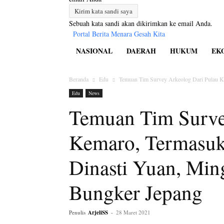
Sebuah kata sandi akan dikirimkan ke email Anda.
Portal Berita Menara Gesah Kita
NASIONAL
DAERAH
HUKUM
EK
Beranda
Edu
Temuan Tim Survey Arkeolog Dari Pulau Ke
Edu
News
Temuan Tim Surve
Kemaro, Termasuk
Dinasti Yuan, Min
Bungker Jepang
Penulis
ArjeliSS
-
28 Maret 2021