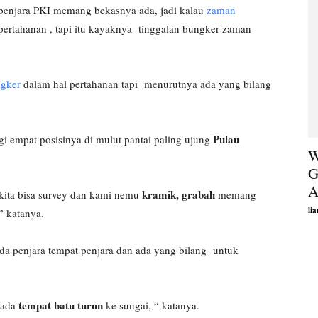
 penjara PKI memang bekasnya ada, jadi kalau
zaman
rtahanan , tapi itu kayaknya tinggalan bungker zaman
gker
dalam hal pertahanan tapi menurutnya ada yang bilang
Pulau
gi empat posisinya di mulut pantai paling ujung
W
G
A
kramik, grabah
 kita bisa survey dan kami nemu
memang
li
” katanya.
a penjara tempat penjara dan ada yang bilang untuk
tempat batu turun
u ada
ke sungai, “ katanya.