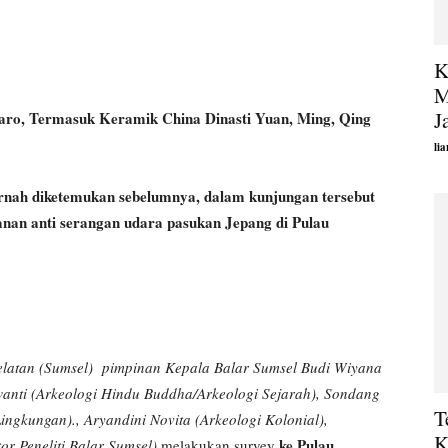
K
M
J
ro, Termasuk Keramik China Dinasti Yuan, Ming, Qing
li
diketemukan sebelumnya, dalam kunjungan tersebut
nan anti serangan udara pasukan Jepang di Pulau
elatan (Sumsel) pimpinan Kepala Balar Sumsel Budi Wiyana
wanti (Arkeologi Hindu Buddha/Arkeologi Sejarah), Sondang
T
ingkungan)., Aryandini Novita (Arkeologi Kolonial),
K
ke Pulau
r Peneliti Balar Sumsel)
melakukan survey