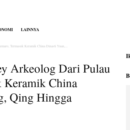
ONOMI
LAINNYA
maro, Termasuk Keramik China Dinasti Yuan,...
I
y Arkeolog Dari Pulau
B
 Keramik China
g, Qing Hingga