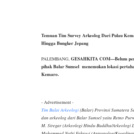
Temuan Tim Survey Arkeolog Dari Pulau Kema
Hingga Bungker Jepang
GESAHKITA COM—Belum pernah 
PALEMBANG,
pihak Balar Sumsel menemukan lokasi pertaha
Kemaro.
- Advertisement -
Tim Balai Arkeologi
(Balar) Provinsi Sumatera S
dan arkeolog dari Balar Sumsel yaitu Retno Pur
M. Siregar (Arkeologi Hindu-Buddha/Arkeologi L
Muhammad Nofri Fahrozi (Antropolog/Koordinato