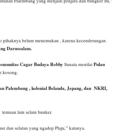
ultanan Palembang yang menjadi penjara dan bungker itu,”
aro pihaknya belum menemukan , karena kecenderungan
ang Darussalam.
omunitas Cagar Budaya Robby
Pulau
Sunata menilai
h kosong.
an Palembang , kolonial Belanda, Jepang, dan NKRI,
 temuan lain selain bunker.
mur dan selatan yang ngadep Plaju,” katanya.