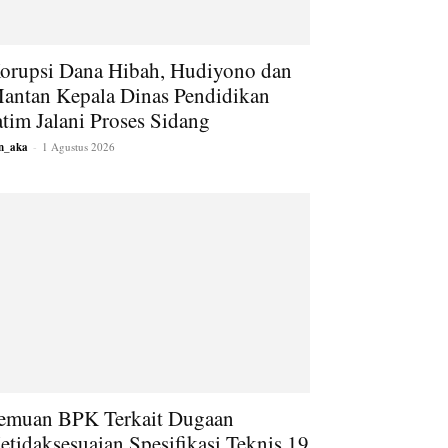
orupsi Dana Hibah, Hudiyono dan
antan Kepala Dinas Pendidikan
atim Jalani Proses Sidang
an_aka
-
1 Agustus 2026
emuan BPK Terkait Dugaan
etidaksesuaian Spesifikasi Teknis 19