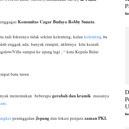
P
li
Komunitas Cagar Budaya Robby Sunata
 Penggagas
.
a tadi fokusnya tidak sekitar kelenteng, kalau
kelenteng
itu
udah enggak ada, banyak rumput, akhirnya kita kearah
low/Villa sampai ke ujung lagi , “ kata Kepala Balar
D
gerabah dan kramik
 banyak menemukan beberapa
masanya
P
lam
.
U
li
Jepang
zaman PKI.
ungker
peninggalan
dan lokasi penjara