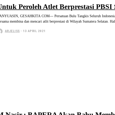
Untuk Peroleh Atlet Berprestasi PBS
ANYUASIN, GESAHKITA COM--- Persatuan Bulu Tangkis Seluruh Indonesia (P
bersama me
ARJELISS
-
13 APRIL 2021
M.Nasir : BAPERA Akan Bahu Memb