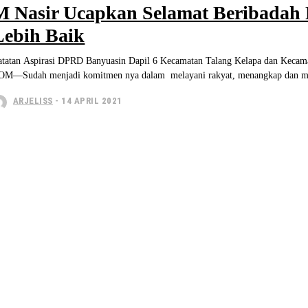
M Nasir Ucapkan Selamat Beribadah
Lebih Baik
tatan Aspirasi DPRD Banyuasin Dapil 6 Kecamatan Talang Kelapa dan Kecamatan Tanjung L
OM—Sudah menjadi komitmen nya dalam melayani rakyat, menangkap dan me
ARJELISS
-
14 APRIL 2021