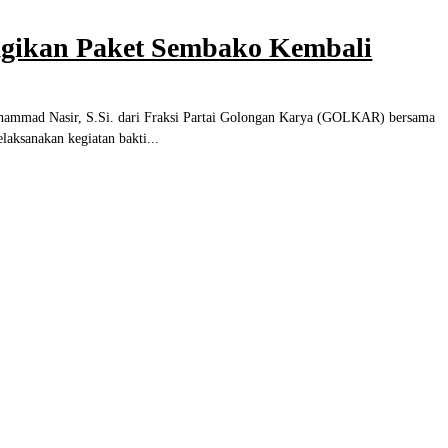
Bagikan Paket Sembako Kembali
d Nasir, S.Si. dari Fraksi Partai Golongan Karya (GOLKAR) bersama
l Ir. H. Basyaruddin Ahmad, M.Sc,. Kembali melaksanakan kegiatan bakti...