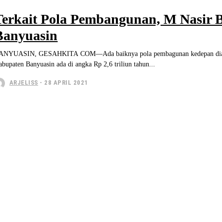
Terkait Pola Pembangunan, M Nasir 
Banyuasin
ANYUASIN, GESAHKITA COM—Ada baiknya pola pembagunan kedepan dialokasi
bupaten Banyuasin ada di angka Rp 2,6 triliun tahun...
ARJELISS
-
28 APRIL 2021