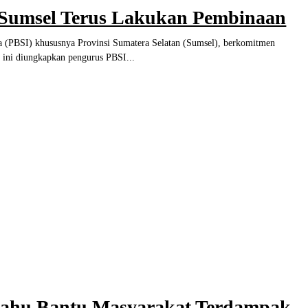
I Sumsel Terus Lakukan Pembinaan
BSI) khususnya Provinsi Sumatera Selatan (Sumsel), berkomitmen
mbina dan mencari atlit berprestasi di Wilayah Sumatera Selatan. Hal ini diungkapkan pengurus PBSI...
ahu Bantu Masyarakat Terdampak